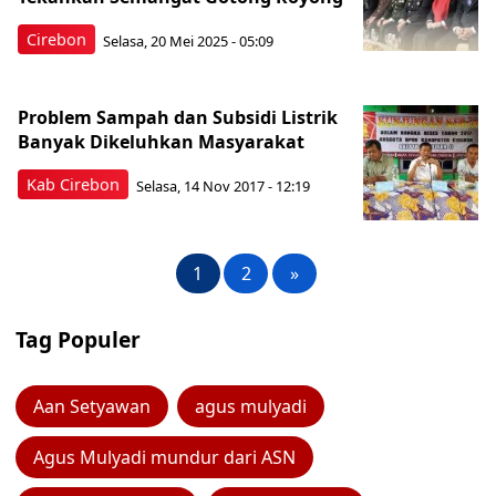
Cirebon
Selasa, 20 Mei 2025 - 05:09
Problem Sampah dan Subsidi Listrik
Banyak Dikeluhkan Masyarakat
Kab Cirebon
Selasa, 14 Nov 2017 - 12:19
1
2
»
Tag Populer
Aan Setyawan
agus mulyadi
Agus Mulyadi mundur dari ASN