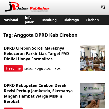
Jabar Publisher
Info
Nasional
Bandung
Olahraga
Cirebon
Jabar
Tag:
Anggota DPRD Kab Cirebon
DPRD Cirebon Soroti Maraknya
Kebocoran Parkir Liar, Target PAD
Dinilai Hanya Formalitas
Headline
Selasa, 4 Agu 2026 - 15:25
DPRD Kabupaten Cirebon Desak
Revisi Perbup Jamkesda, Skemanya
Jangan Hambat Warga Miskin
Berobat