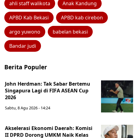
ahli staff walikota
Anak Kandung
APBD Kab Bekasi
APBD kab cirebon
argo yuwono
babelan bekasi
Bandar judi
Berita Populer
John Herdman: Tak Sabar Bertemu
Singapura Lagi di FIFA ASEAN Cup
2026
Sabtu, 8 Agu 2026 - 14:24
Akselerasi Ekonomi Daerah: Komisi
II DPRD Dorong UMKM Naik Kelas