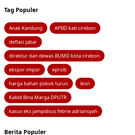
Tag Populer
Anak Kandung
APBD kab cirebon
deflasi jabar
direktur dan dewas BUMD kota cirebon
ekspor impor
eprsib
harga bahan pokok turun
ikon
Kabid Bina Marga DPUTR
kasus eks jampidsus febrie adriansyah
Berita Populer