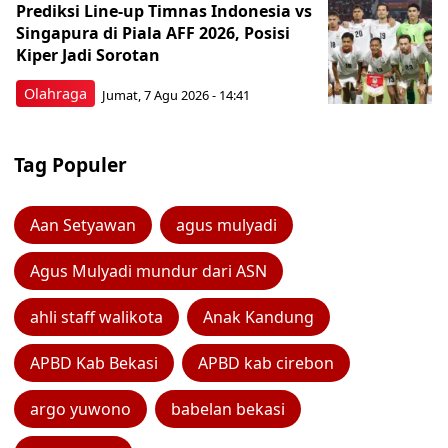
Prediksi Line-up Timnas Indonesia vs
Singapura di Piala AFF 2026, Posisi
Kiper Jadi Sorotan
Olahraga
Jumat, 7 Agu 2026 - 14:41
Tag Populer
Aan Setyawan
agus mulyadi
Agus Mulyadi mundur dari ASN
ahli staff walikota
Anak Kandung
APBD Kab Bekasi
APBD kab cirebon
argo yuwono
babelan bekasi