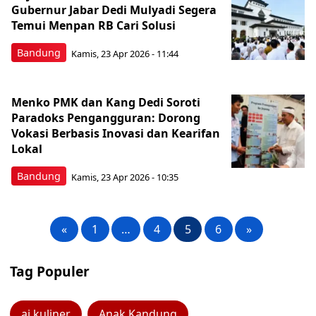
Gubernur Jabar Dedi Mulyadi Segera
Temui Menpan RB Cari Solusi
Bandung
Kamis, 23 Apr 2026 - 11:44
Menko PMK dan Kang Dedi Soroti
Paradoks Pengangguran: Dorong
Vokasi Berbasis Inovasi dan Kearifan
Lokal
Bandung
Kamis, 23 Apr 2026 - 10:35
«
1
…
4
5
6
»
Tag Populer
ai kuliner
Anak Kandung