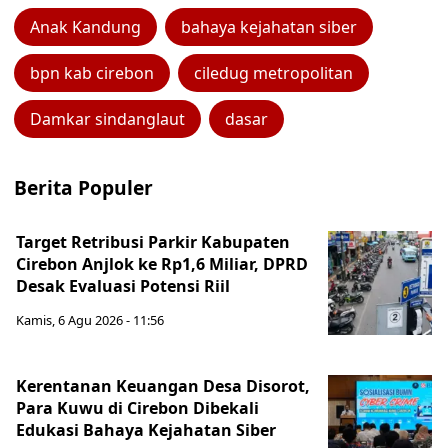
Anak Kandung
bahaya kejahatan siber
bpn kab cirebon
ciledug metropolitan
Damkar sindanglaut
dasar
Berita Populer
Target Retribusi Parkir Kabupaten
Cirebon Anjlok ke Rp1,6 Miliar, DPRD
Desak Evaluasi Potensi Riil
Kamis, 6 Agu 2026 - 11:56
Kerentanan Keuangan Desa Disorot,
Para Kuwu di Cirebon Dibekali
Edukasi Bahaya Kejahatan Siber