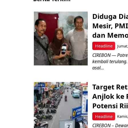
Diduga Dia
Mesir, PM
dan Memo
Headline
Jumat,
CIREBON — Potret
kembali terulang.
asal...
Target Ret
Anjlok ke 
Potensi Rii
Headline
Kamis,
CIREBON – Dewan