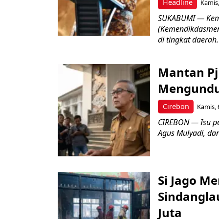
Headline
Kamis,
SUKABUMI — Keme
(Kemendikdasmen)
di tingkat daerah.
Mantan Pj
Mengundur
Cirebon
Kamis, 
CIREBON — Isu pe
Agus Mulyadi, dar
Si Jago M
Sindangla
Juta