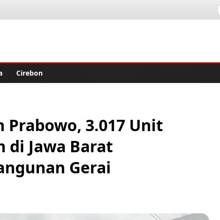
lisher
a
Cirebon
n Prabowo, 3.017 Unit
 di Jawa Barat
angunan Gerai