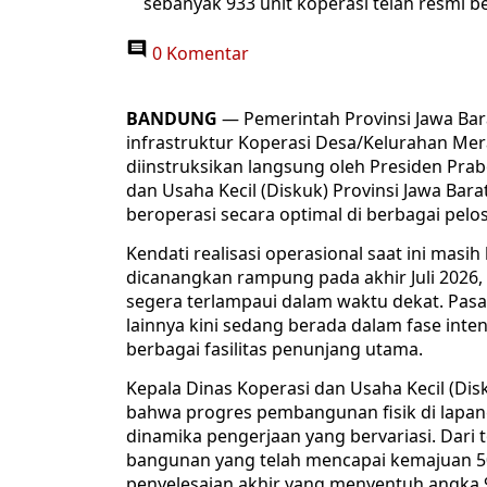
sebanyak 933 unit koperasi telah resmi b
0 Komentar
BANDUNG
— Pemerintah Provinsi Jawa B
infrastruktur Koperasi Desa/Kelurahan Me
diinstruksikan langsung oleh Presiden Pra
dan Usaha Kecil (Diskuk) Provinsi Jawa Bar
beroperasi secara optimal di berbagai pel
Kendati realisasi operasional saat ini masih
dicanangkan rampung pada akhir Juli 2026, 
segera terlampaui dalam waktu dekat. Pasa
lainnya kini sedang berada dalam fase inte
berbagai fasilitas penunjang utama.
Kepala Dinas Koperasi dan Usaha Kecil (Di
bahwa progres pembangunan fisik di lapan
dinamika pengerjaan yang bervariasi. Dari t
bangunan yang telah mencapai kemajuan 50 
penyelesaian akhir yang menyentuh angka 