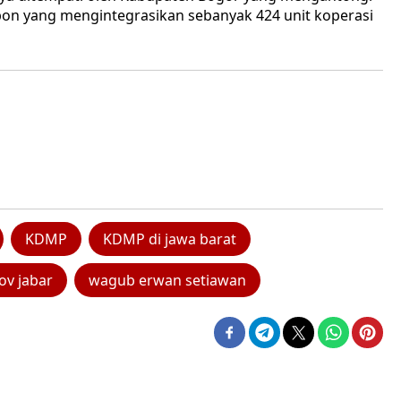
ebon yang mengintegrasikan sebanyak 424 unit koperasi
KDMP
KDMP di jawa barat
v jabar
wagub erwan setiawan