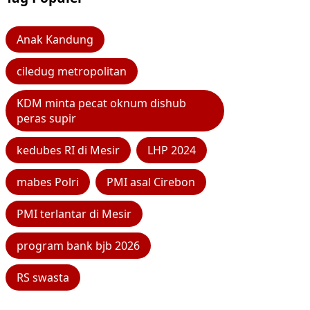
Anak Kandung
ciledug metropolitan
KDM minta pecat oknum dishub
peras supir
kedubes RI di Mesir
LHP 2024
mabes Polri
PMI asal Cirebon
PMI terlantar di Mesir
program bank bjb 2026
RS swasta