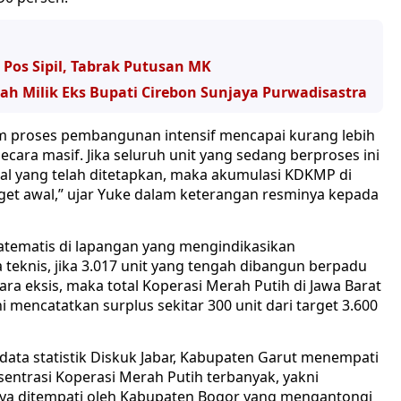
t Pos Sipil, Tabrak Putusan MK
 Milik Eks Bupati Cirebon Sunjaya Purwadisastra
lam proses pembangunan intensif mencapai kurang lebih
ecara masif. Jika seluruh unit yang sedang berproses ini
al yang telah ditetapkan, maka akumulasi KDKMP di
get awal,” ujar Yuke dalam keterangan resminya kepada
atematis di lapangan yang mengindikasikan
 teknis, jika 3.017 unit yang tengah dibangun berpadu
ra eksis, maka total Koperasi Merah Putih di Jawa Barat
 mencatatkan surplus sekitar 300 unit dari target 3.600
data statistik Diskuk Jabar, Kabupaten Garut menempati
sentrasi Koperasi Merah Putih terbanyak, yakni
utnya ditempati oleh Kabupaten Bogor yang mengantongi