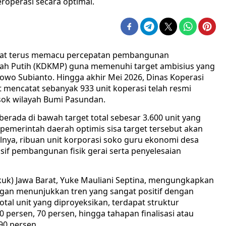
eroperasi secara optimal.
arat terus memacu percepatan pembangunan
rah Putih (KDKMP) guna memenuhi target ambisius yang
bowo Subianto. Hingga akhir Mei 2026, Dinas Koperasi
at mencatat sebanyak 933 unit koperasi telah resmi
osok wilayah Bumi Pasundan.
 berada di bawah target total sebesar 3.600 unit yang
pemerintah daerah optimis sisa target tersebut akan
lnya, ribuan unit korporasi soko guru ekonomi desa
nsif pembangunan fisik gerai serta penyelesaian
skuk) Jawa Barat, Yuke Mauliani Septina, mengungkapkan
gan menunjukkan tren yang sangat positif dengan
otal unit yang diproyeksikan, terdapat struktur
persen, 70 persen, hingga tahapan finalisasi atau
90 persen.