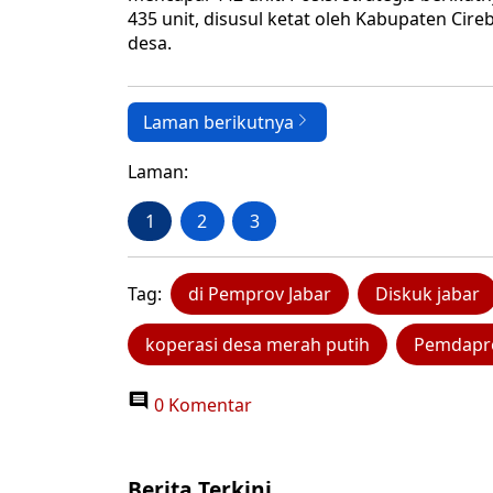
435 unit, disusul ketat oleh Kabupaten Cir
desa.
Laman berikutnya
Laman:
1
2
3
Tag:
di Pemprov Jabar
Diskuk jabar
koperasi desa merah putih
Pemdapro
0 Komentar
Berita Terkini