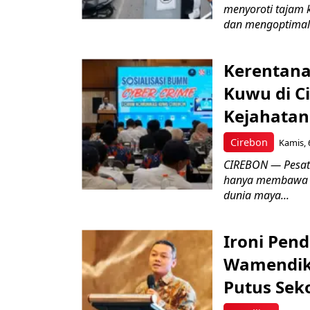
menyoroti tajam 
dan mengoptimal
Kerentana
Kuwu di C
Kejahatan
Cirebon
Kamis, 
CIREBON — Pesatn
hanya membawa k
dunia maya...
Ironi Pend
Wamendik
Putus Seko