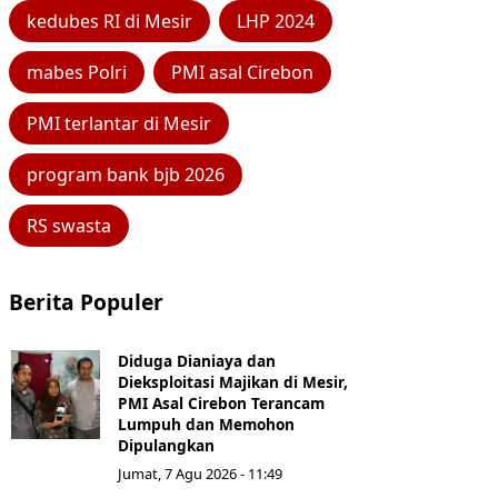
kedubes RI di Mesir
LHP 2024
mabes Polri
PMI asal Cirebon
PMI terlantar di Mesir
program bank bjb 2026
RS swasta
Berita Populer
Diduga Dianiaya dan
Dieksploitasi Majikan di Mesir,
PMI Asal Cirebon Terancam
Lumpuh dan Memohon
Dipulangkan
Jumat, 7 Agu 2026 - 11:49