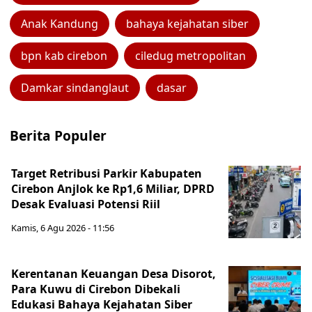
Anak Kandung
bahaya kejahatan siber
bpn kab cirebon
ciledug metropolitan
Damkar sindanglaut
dasar
Berita Populer
Target Retribusi Parkir Kabupaten
Cirebon Anjlok ke Rp1,6 Miliar, DPRD
Desak Evaluasi Potensi Riil
Kamis, 6 Agu 2026 - 11:56
Kerentanan Keuangan Desa Disorot,
Para Kuwu di Cirebon Dibekali
Edukasi Bahaya Kejahatan Siber