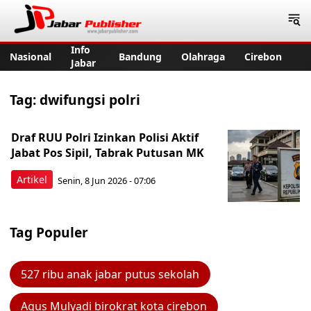
Jabar Publisher
Info
Nasional
Bandung
Olahraga
Cirebon
Jabar
Tag:
dwifungsi polri
Draf RUU Polri Izinkan Polisi Aktif
Jabat Pos Sipil, Tabrak Putusan MK
Artikel
Senin, 8 Jun 2026 - 07:06
Tag Populer
527 ribu anak jabar putus sekolah
Agus Mulyadi birokrat kota cirebon