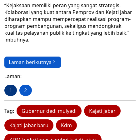
“Kejaksaan memiliki peran yang sangat strategis.
Kolaborasi yang kuat antara Pemprov dan Kejati Jabar
diharapkan mampu mempercepat realisasi program-
program pembangunan, sekaligus mendongkrak
kualitas pelayanan publik ke tingkat yang lebih baik,”
imbuhnya.
Laman berikutnya
Laman:
1
2
Tag:
Gubernur dedi mulyadi
Kajati jabar
Kajati Jabar baru
Kdm
KDM hadiri lepas sambut kajati jabar