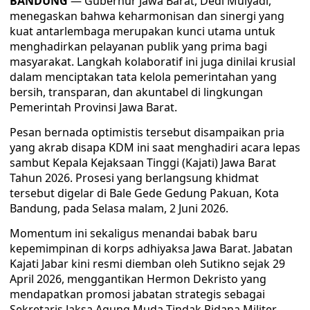
BANDUNG
— Gubernur Jawa Barat, Dedi Mulyadi,
menegaskan bahwa keharmonisan dan sinergi yang
kuat antarlembaga merupakan kunci utama untuk
menghadirkan pelayanan publik yang prima bagi
masyarakat. Langkah kolaboratif ini juga dinilai krusial
dalam menciptakan tata kelola pemerintahan yang
bersih, transparan, dan akuntabel di lingkungan
Pemerintah Provinsi Jawa Barat.
Pesan bernada optimistis tersebut disampaikan pria
yang akrab disapa KDM ini saat menghadiri acara lepas
sambut Kepala Kejaksaan Tinggi (Kajati) Jawa Barat
Tahun 2026. Prosesi yang berlangsung khidmat
tersebut digelar di Bale Gede Gedung Pakuan, Kota
Bandung, pada Selasa malam, 2 Juni 2026.
Momentum ini sekaligus menandai babak baru
kepemimpinan di korps adhiyaksa Jawa Barat. Jabatan
Kajati Jabar kini resmi diemban oleh Sutikno sejak 29
April 2026, menggantikan Hermon Dekristo yang
mendapatkan promosi jabatan strategis sebagai
Sekretaris Jaksa Agung Muda Tindak Pidana Militer