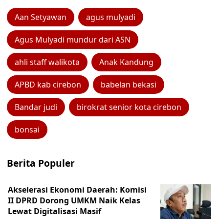
Aan Setyawan
agus mulyadi
Agus Mulyadi mundur dari ASN
ahli staff walikota
Anak Kandung
APBD kab cirebon
babelan bekasi
Bandar judi
birokrat senior kota cirebon
bonsai
Berita Populer
Akselerasi Ekonomi Daerah: Komisi
II DPRD Dorong UMKM Naik Kelas
Lewat Digitalisasi Masif