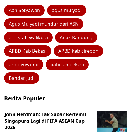
Aan Setyawan
agus mulyadi
Agus Mulyadi mundur dari ASN
ahli staff walikota
Anak Kandung
APBD Kab Bekasi
APBD kab cirebon
argo yuwono
babelan bekasi
Bandar judi
Berita Populer
John Herdman: Tak Sabar Bertemu
Singapura Lagi di FIFA ASEAN Cup
2026