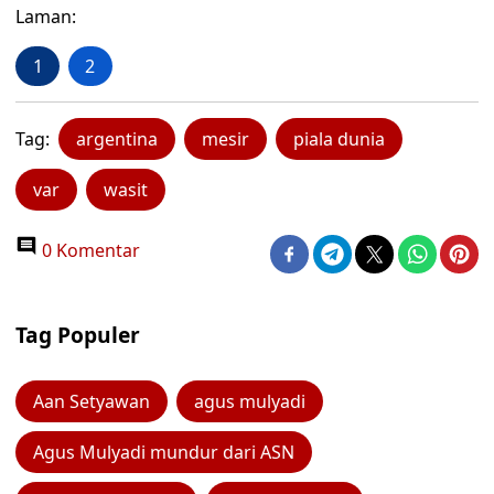
Laman:
1
2
Tag:
argentina
mesir
piala dunia
var
wasit
0 Komentar
Tag Populer
Aan Setyawan
agus mulyadi
Agus Mulyadi mundur dari ASN