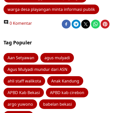
warga desa playangan minta informasi publik
0 Komentar
Tag Populer
Aan Setyawan
agus mulyadi
Agus Mulyadi mundur dari ASN
ahli staff walikota
Anak Kandung
APBD Kab Bekasi
APBD kab cirebon
argo yuwono
babelan bekasi