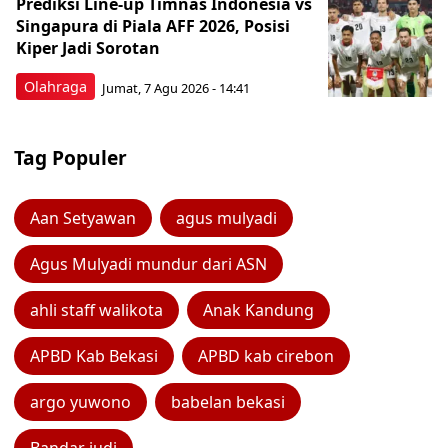
Prediksi Line-up Timnas Indonesia vs
Singapura di Piala AFF 2026, Posisi
Kiper Jadi Sorotan
Olahraga
Jumat, 7 Agu 2026 - 14:41
Tag Populer
Aan Setyawan
agus mulyadi
Agus Mulyadi mundur dari ASN
ahli staff walikota
Anak Kandung
APBD Kab Bekasi
APBD kab cirebon
argo yuwono
babelan bekasi