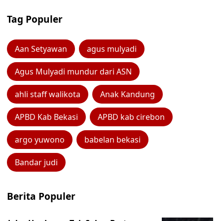
Tag Populer
Aan Setyawan
agus mulyadi
Agus Mulyadi mundur dari ASN
ahli staff walikota
Anak Kandung
APBD Kab Bekasi
APBD kab cirebon
argo yuwono
babelan bekasi
Bandar judi
Berita Populer