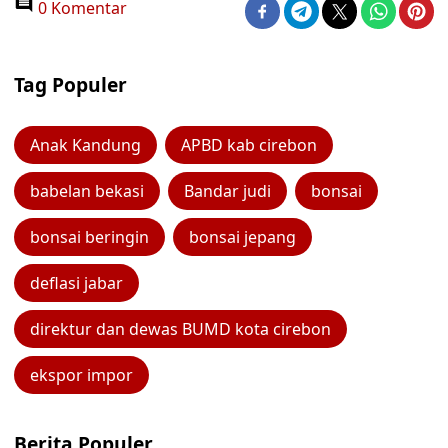
0 Komentar
Tag Populer
Anak Kandung
APBD kab cirebon
babelan bekasi
Bandar judi
bonsai
bonsai beringin
bonsai jepang
deflasi jabar
direktur dan dewas BUMD kota cirebon
ekspor impor
Berita Populer