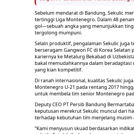
Sebelum mendarat di Bandung, Sekulic men
tertinggi Liga Montenegro. Dalam 48 pena
gol—sebuah angka yang menunjukkan tingka
tergolong mumpuni.
Selain produktif, pengalaman Sekulic juga t
berseragam Gangwon FC di Korea Selatan 
kariernya ke Metalurg Bekabad di Uzbekista
bakal memudahkannya dalam beradaptasi d
yang kian kompetitif.
Di ranah internasional, kualitas Sekulic jug
Montenegro U-21 pada rentang 2017 hingg
untuk membela tim senior Montenegro pad
Deputy CEO PT Persib Bandung Bermartabat
keputusan merekrut Sekulic muncul dari has
terhadap kebutuhan tim menjelang musim 
“Kami menyusun skuad berdasarkan indikat