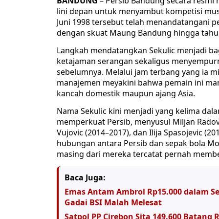
BANDUNG
– Persib Bandung secara resmi 
lini depan untuk menyambut kompetisi mus
Juni 1998 tersebut telah menandatangani p
dengan skuat Maung Bandung hingga tahu
Langkah mendatangkan Sekulic menjadi bagi
ketajaman serangan sekaligus menyempurn
sebelumnya. Melalui jam terbang yang ia mil
manajemen meyakini bahwa pemain ini ma
kancah domestik maupun ajang Asia.
Nama Sekulic kini menjadi yang kelima da
memperkuat Persib, menyusul Miljan Radovic
Vujovic (2014–2017), dan Ilija Spasojevic 
hubungan antara Persib dan sepak bola Mo
masing dari mereka tercatat pernah membe
Baca Juga:
Emas Antam Ambrol Rp15.000 dalam Seha
Gadai BSI Malah Melesat
Satpol PP Cirebon Sita 149.600 Batang R