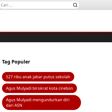
Tag Populer
527 ribu anak jabar putus sekolah
Agus Mulyadi birokrat kota cirebon
Agus Mulyadi mengundurkan diri
dari ASN