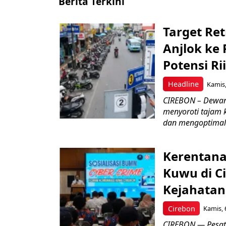
Berita Terkini
Target Ret
Anjlok ke 
Potensi Rii
Headline
Kamis,
CIREBON – Dewan
menyoroti tajam 
dan mengoptimal
Kerentana
Kuwu di C
Kejahatan
Cirebon
Kamis, 
CIREBON — Pesatn