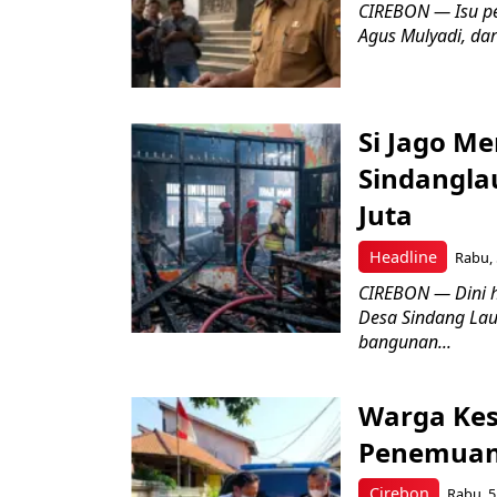
CIREBON — Isu pe
Agus Mulyadi, dar
Si Jago M
Sindangla
Juta
Headline
Rabu, 
CIREBON — Dini 
Desa Sindang La
bangunan...
Warga Kes
Penemuan
Cirebon
Rabu, 5