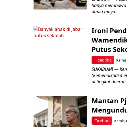
hanya membawa k
dunia maya...
Ironi Pend
Wamendik
Putus Seko
Headline
Kamis,
SUKABUMI — Keme
(Kemendikdasmen)
di tingkat daerah.
Mantan Pj
Mengundur
Cirebon
Kamis, 