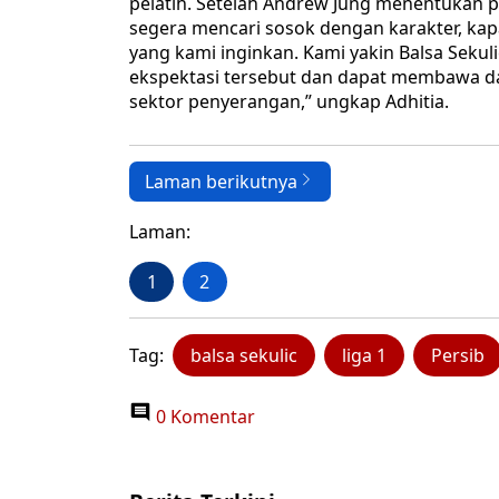
pelatih. Setelah Andrew Jung menentukan pi
segera mencari sosok dengan karakter, kapab
yang kami inginkan. Kami yakin Balsa Se
ekspektasi tersebut dan dapat membawa da
sektor penyerangan,” ungkap Adhitia.
Laman berikutnya
Laman:
1
2
Tag:
balsa sekulic
liga 1
Persib
0 Komentar