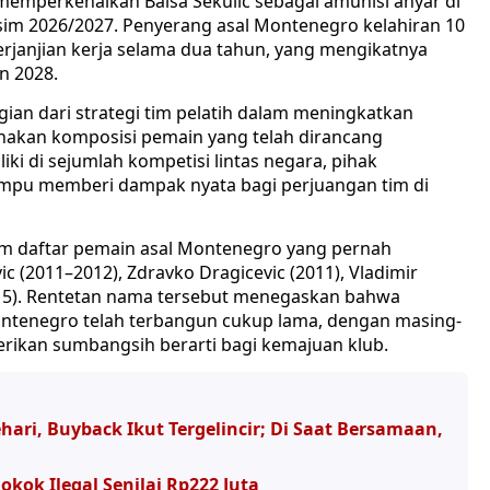
memperkenalkan Balsa Sekulic sebagai amunisi anyar di
im 2026/2027. Penyerang asal Montenegro kelahiran 10
erjanjian kerja selama dua tahun, yang mengikatnya
n 2028.
an dari strategi tim pelatih dalam meningkatkan
akan komposisi pemain yang telah dirancang
iki di sejumlah kompetisi lintas negara, pihak
mpu memberi dampak nyata bagi perjuangan tim di
lam daftar pemain asal Montenegro yang pernah
 (2011–2012), Zdravko Dragicevic (2011), Vladimir
(2015). Rentetan nama tersebut menegaskan bahwa
ntenegro telah terbangun cukup lama, dengan masing-
rikan sumbangsih berarti bagi kemajuan klub.
ri, Buyback Ikut Tergelincir; Di Saat Bersamaan,
okok Ilegal Senilai Rp222 Juta