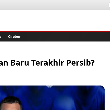
lisher
a
Cirebon
an Baru Terakhir Persib?