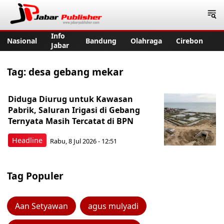
Jabar Publisher
Info
Nasional
Bandung
Olahraga
Cirebon
Jabar
Tag:
desa gebang mekar
Diduga Diurug untuk Kawasan
Pabrik, Saluran Irigasi di Gebang
Ternyata Masih Tercatat di BPN
Headline
Rabu, 8 Jul 2026 - 12:51
Tag Populer
Aan Setyawan
agus mulyadi