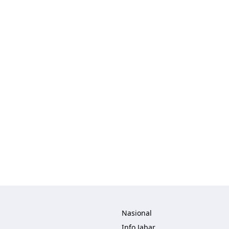
lisher
Nasional
Info Jabar