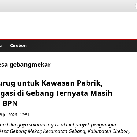
lisher
a
Cirebon
 desa gebangmekar
urug untuk Kawasan Pabrik,
igasi di Gebang Ternyata Masih
i BPN
8 Jul 2026 - 12:51
 hilangnya saluran irigasi akibat proyek pengurugan
i Desa Gebang Mekar, Kecamatan Gebang, Kabupaten Cirebon,