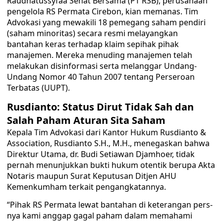
Raudhatussyfaa Sehat Bersama (PT RSB), perusahaan
pengelola RS Permata Cirebon, kian memanas. Tim
Advokasi yang mewakili 18 pemegang saham pendiri
(saham minoritas) secara resmi melayangkan
bantahan keras terhadap klaim sepihak pihak
manajemen. Mereka menuding manajemen telah
melakukan disinformasi serta melanggar Undang-
Undang Nomor 40 Tahun 2007 tentang Perseroan
Terbatas (UUPT).
Rusdianto: Status Dirut Tidak Sah dan
Salah Paham Aturan Sita Saham
Kepala Tim Advokasi dari Kantor Hukum Rusdianto &
Association, Rusdianto S.H., M.H., menegaskan bahwa
Direktur Utama, dr. Budi Setiawan Djamhoer, tidak
pernah menunjukkan bukti hukum otentik berupa Akta
Notaris maupun Surat Keputusan Ditjen AHU
Kemenkumham terkait pengangkatannya.
“Pihak RS Permata lewat bantahan di keterangan pers-
nya kami anggap gagal paham dalam memahami