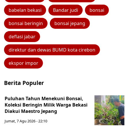
babelan bekasi
Bandar judi
bonsai
bonsai beringin
bonsai jepang
deflasi jabar
direktur dan dewas BUMD kota cirebon
ekspor impor
Berita Populer
Puluhan Tahun Menekuni Bonsai,
Koleksi Beringin Milik Warga Bekasi
Diakui Maestro Jepang
Jumat, 7 Agu 2026 - 22:10