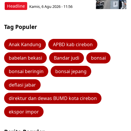
Headline
Kamis, 6 Agu 2026 - 11:56
Tag Populer
Anak Kandung
APBD kab cirebon
babelan bekasi
Bandar judi
bonsai
bonsai beringin
bonsai jepang
deflasi jabar
direktur dan dewas BUMD kota cirebon
ekspor impor