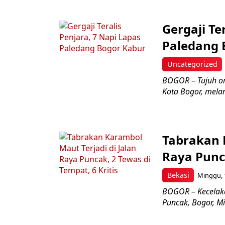
Gergaji Te
Paledang 
Uncategorized
BOGOR – Tujuh or
Kota Bogor, melari
Tabrakan 
Raya Punca
Bekasi
Minggu, 1
BOGOR – Kecelaka
Puncak, Bogor, M