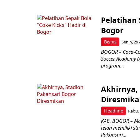
Pelatihan 
Bogor
Bisnis
Senin, 29 
BOGOR – Coca-Col
Soccer Academy (
program...
Akhirnya,
Diresmik
Headline
Rabu, 
KAB. BOGOR – Mas
telah memiliki st
Pakansari...