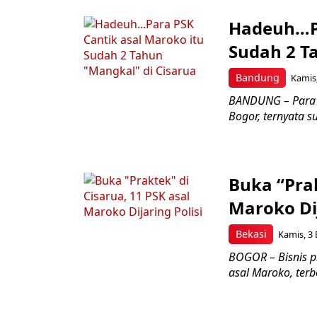
Hadeuh…Pa
Sudah 2 T
Bandung
Kamis,
BANDUNG – Para P
Bogor, ternyata s
Buka “Prak
Maroko Dij
Bekasi
Kamis, 3 
BOGOR – Bisnis p
asal Maroko, terb