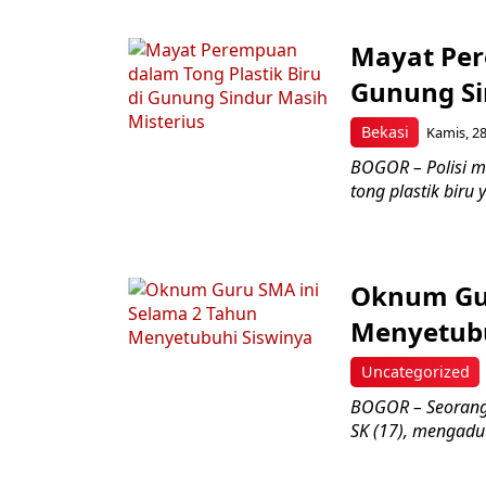
Mayat Per
Gunung Si
Bekasi
Kamis, 28
BOGOR – Polisi m
tong plastik biru
Oknum Gur
Menyetubu
Uncategorized
BOGOR – Seorang 
SK (17), mengadu k