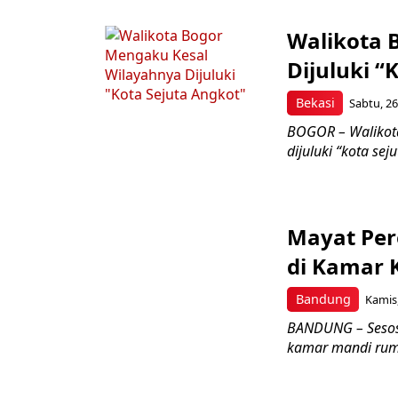
Walikota 
Dijuluki “
Bekasi
Sabtu, 26
BOGOR – Walikota
dijuluki “kota sej
Mayat Pe
di Kamar K
Bandung
Kamis,
BANDUNG – Sesos
kamar mandi ruma