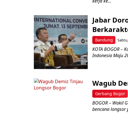
kerja ke...
Jabar Doro
Berkarakt
Bandung
Sabtu,
KOTA BOGOR – Kon
Indonesia Maju 20
Wagub Dem
Gerbang Bogor
BOGOR – Wakil Gu
bencana longsor y