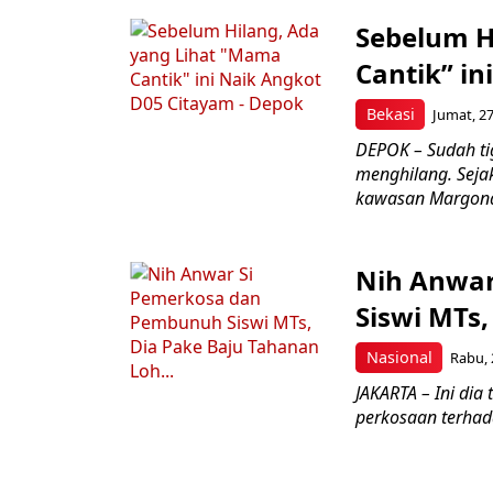
Sebelum H
Cantik” i
Bekasi
Jumat, 27
DEPOK – Sudah ti
menghilang. Seja
kawasan Margond
Nih Anwar
Siswi MTs
Nasional
Rabu, 
JAKARTA – Ini di
perkosaan terhada