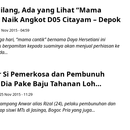
ilang, Ada yang Lihat “Mama
ni Naik Angkot D05 Citayam – Depok
 Nov 2015 - 04:59
ga hari, “mama cantik” bernama Daya Hersetiani ini
k berpamitan kepada suaminya akan menjual perhiasan ke
a...
 Si Pemerkosa dan Pembunuh
, Dia Pake Baju Tahanan Loh…
25 Nov 2015 - 11:29
a tampang Anwar alias Rizal (24), pelaku pembunuhan dan
p siswi MTs di Jasinga, Bogor. Pria yang juga...