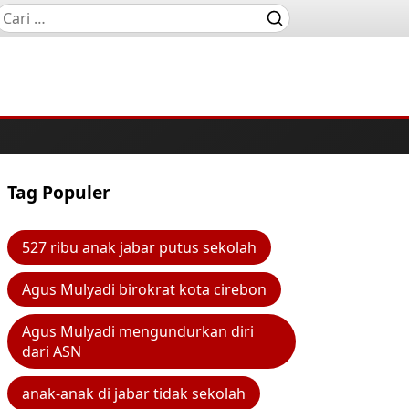
Tag Populer
527 ribu anak jabar putus sekolah
Agus Mulyadi birokrat kota cirebon
Agus Mulyadi mengundurkan diri
dari ASN
anak-anak di jabar tidak sekolah