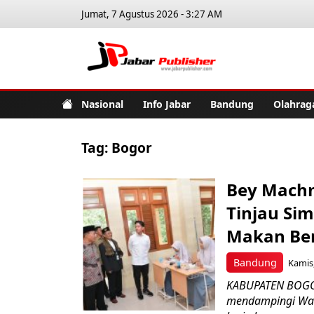
Jumat, 7 Agustus 2026 - 3:27 AM
Jabar Pub
Nasional
Info Jabar
Bandung
Olahrag
Tag:
Bogor
Bey Machm
Tinjau Si
Makan Berg
Bandung
Kamis,
KABUPATEN BOGOR
mendampingi Wak