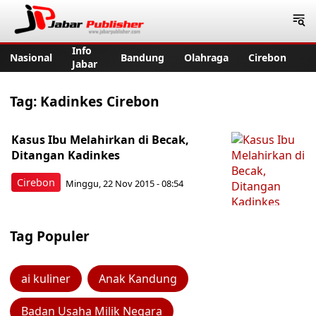
Jabar Publisher
Info
Nasional
Bandung
Olahraga
Cirebon
Jabar
Tag:
Kadinkes Cirebon
Kasus Ibu Melahirkan di Becak,
Ditangan Kadinkes
Cirebon
Minggu, 22 Nov 2015 - 08:54
Tag Populer
ai kuliner
Anak Kandung
Badan Usaha Milik Negara