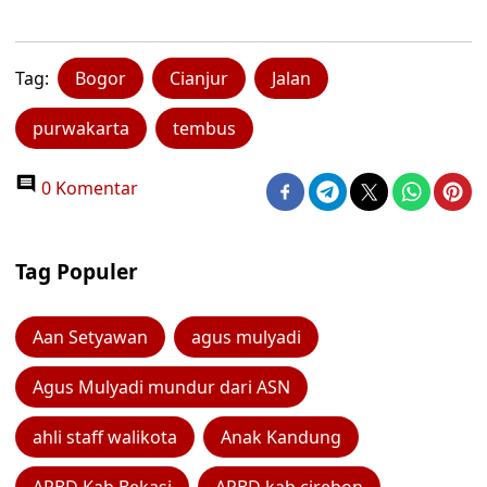
Tag:
Bogor
Cianjur
Jalan
purwakarta
tembus
0 Komentar
Tag Populer
Aan Setyawan
agus mulyadi
Agus Mulyadi mundur dari ASN
ahli staff walikota
Anak Kandung