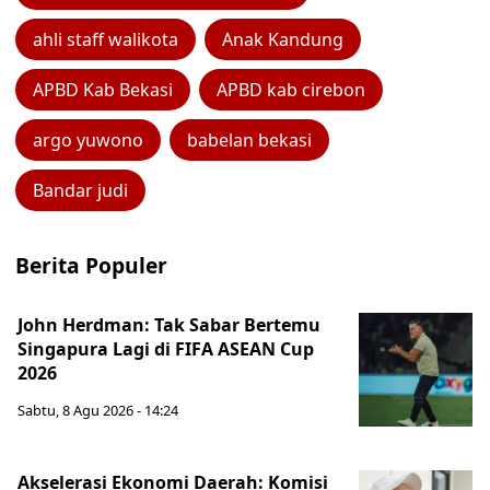
ahli staff walikota
Anak Kandung
APBD Kab Bekasi
APBD kab cirebon
argo yuwono
babelan bekasi
Bandar judi
Berita Populer
John Herdman: Tak Sabar Bertemu
Singapura Lagi di FIFA ASEAN Cup
2026
Sabtu, 8 Agu 2026 - 14:24
Akselerasi Ekonomi Daerah: Komisi