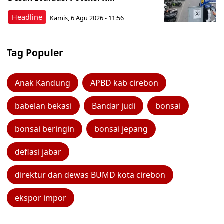
Headline
Kamis, 6 Agu 2026 - 11:56
Tag Populer
Anak Kandung
APBD kab cirebon
babelan bekasi
Bandar judi
bonsai
bonsai beringin
bonsai jepang
deflasi jabar
direktur dan dewas BUMD kota cirebon
ekspor impor