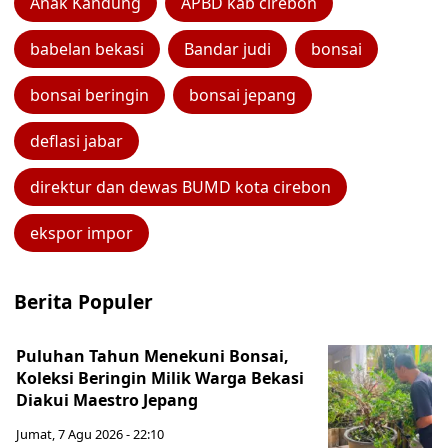
Anak Kandung
APBD kab cirebon
babelan bekasi
Bandar judi
bonsai
bonsai beringin
bonsai jepang
deflasi jabar
direktur dan dewas BUMD kota cirebon
ekspor impor
Berita Populer
Puluhan Tahun Menekuni Bonsai,
Koleksi Beringin Milik Warga Bekasi
Diakui Maestro Jepang
Jumat, 7 Agu 2026 - 22:10