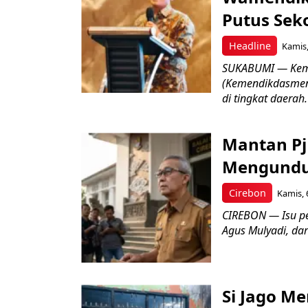
Putus Seko
Headline
Kamis,
SUKABUMI — Keme
(Kemendikdasmen)
di tingkat daerah.
Mantan Pj
Mengundur
Cirebon
Kamis, 
CIREBON — Isu pe
Agus Mulyadi, dar
Si Jago M