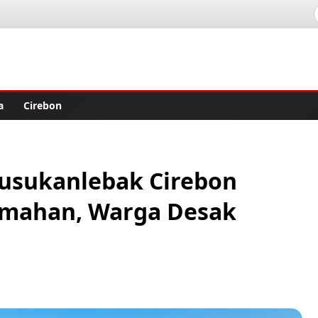
lisher
a
Cirebon
Susukanlebak Cirebon
umahan, Warga Desak