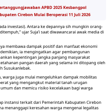
 Pertanggungjawaban APBD 2025 Kesbangpol
paten Cirebon Mulai Beroperasi 11 Juli 2026
(ada investasi). Antara ke depannya sih mungkin orang-
itempuh,” ujar Suja’i saat diwawancarai awak media di
tinya membawa dampak positif dan manfaat ekonomi
ti demikian, ia mengingatkan agar pembangunan
bankan kepentingan jangka panjang masyarakat
etahanan pangan daerah yang selama ini ditopang oleh
ah Susukanlebak.
an, warga juga mulai mengeluhkan dampak mobilitas
 berat yang mengangkut material tanah urugan
an umum dan memicu risiko kecelakaan bagi warga
ap instansi terkait dari Pemerintah Kabupaten Cirebon
na menanggapi keresahan warga mengenai legalitas