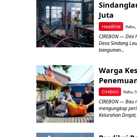
Sindangla
Juta
Headline
Rabu, 
CIREBON — Dini 
Desa Sindang La
bangunan...
Warga Kes
Penemuan
Cirebon
Rabu, 5
CIREBON — Bau me
mengungkap peri
Kelurahan Drajat,