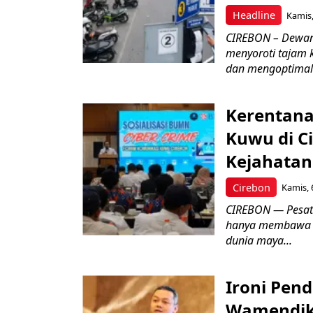
Headline
Kamis,
CIREBON – Dewan
menyoroti tajam 
dan mengoptimal
Kerentana
Kuwu di C
Kejahatan
Cirebon
Kamis, 
CIREBON — Pesatn
hanya membawa k
dunia maya...
Ironi Pend
Wamendik