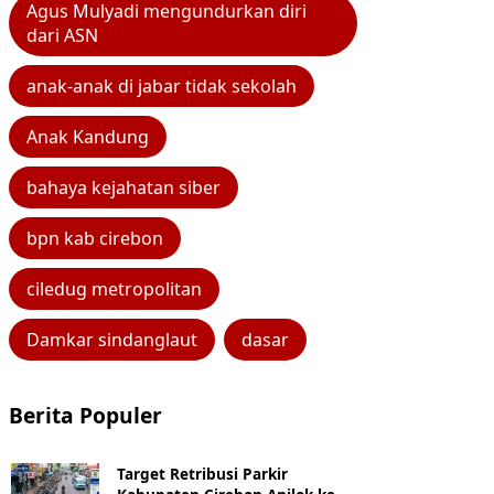
Agus Mulyadi mengundurkan diri
dari ASN
anak-anak di jabar tidak sekolah
Anak Kandung
bahaya kejahatan siber
bpn kab cirebon
ciledug metropolitan
Damkar sindanglaut
dasar
Berita Populer
Target Retribusi Parkir