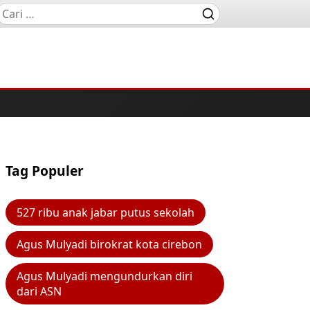
Tag Populer
527 ribu anak jabar putus sekolah
Agus Mulyadi birokrat kota cirebon
Agus Mulyadi mengundurkan diri
dari ASN