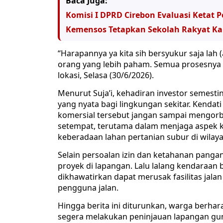
Baca Juga:
Komisi I DPRD Cirebon Evaluasi Ketat
Kemensos Tetapkan Sekolah Rakyat Kabu
“Harapannya ya kita sih bersyukur saja lah 
orang yang lebih paham. Semua prosesnya d
lokasi, Selasa (30/6/2026).
Menurut Suja’i, kehadiran investor semes
yang nyata bagi lingkungan sekitar. Kenda
komersial tersebut jangan sampai mengor
setempat, terutama dalam menjaga aspek k
keberadaan lahan pertanian subur di wilay
Selain persoalan izin dan ketahanan pang
proyek di lapangan. Lalu lalang kendaraan
dikhawatirkan dapat merusak fasilitas jal
pengguna jalan.
Hingga berita ini diturunkan, warga berhar
segera melakukan peninjauan lapangan gu