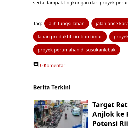
serta dampak lingkungan dari proyek peru
Tag:
alih fungsi lahan
jalan once k
lahan produktif cirebon timur
proyek
proyek perumahan di susukanlebak
0 Komentar
Berita Terkini
Target Ret
Anjlok ke 
Potensi Rii