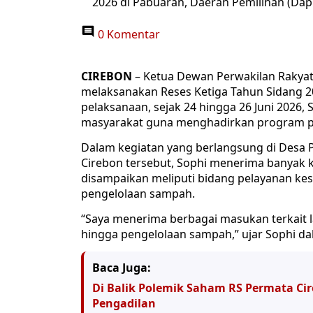
2026 di Pabuaran, Daerah Pemilihan (Dapil
0 Komentar
CIREBON
– Ketua Dewan Perwakilan Rakyat 
melaksanakan Reses Ketiga Tahun Sidang 202
pelaksanaan, sejak 24 hingga 26 Juni 2026, 
masyarakat guna menghadirkan program p
Dalam kegiatan yang berlangsung di Desa 
Cirebon tersebut, Sophi menerima banyak 
disampaikan meliputi bidang pelayanan kese
pengelolaan sampah.
“Saya menerima berbagai masukan terkait la
hingga pengelolaan sampah,” ujar Sophi da
Baca Juga:
Di Balik Polemik Saham RS Permata C
Pengadilan