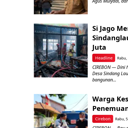
Agus Mulyadi, dar
Si Jago M
Sindangla
Juta
Headline
Rabu, 
CIREBON — Dini 
Desa Sindang La
bangunan...
Warga Kes
Penemuan
Cirebon
Rabu, 5