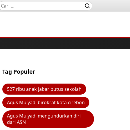
Tag Populer
527 ribu anak jabar putus sekolah
Agus Mulyadi birokrat kota cirebon
Agus Mulyadi mengundurkan diri
dari ASN