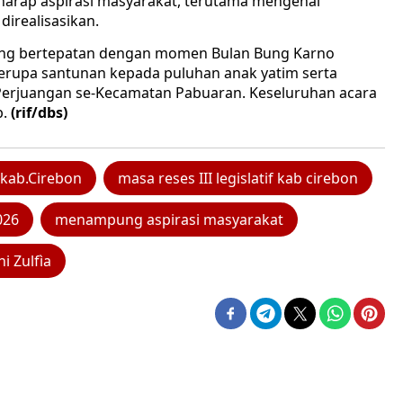
erharap aspirasi masyarakat, terutama mengenai
direalisasikan.
 yang bertepatan dengan momen Bulan Bung Karno
 berupa santunan kepada puluhan anak yatim serta
Perjuangan se-Kecamatan Pabuaran. Keseluruhan acara
b.
(rif/dbs)
kab.Cirebon
masa reses III legislatif kab cirebon
026
menampung aspirasi masyarakat
i Zulfìa