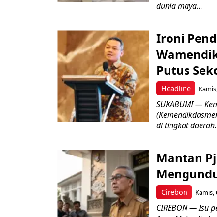
dunia maya...
Ironi Pend
Wamendik
Putus Seko
Headline
Kamis,
SUKABUMI — Keme
(Kemendikdasmen)
di tingkat daerah.
Mantan Pj
Mengundur
Cirebon
Kamis, 
CIREBON — Isu pe