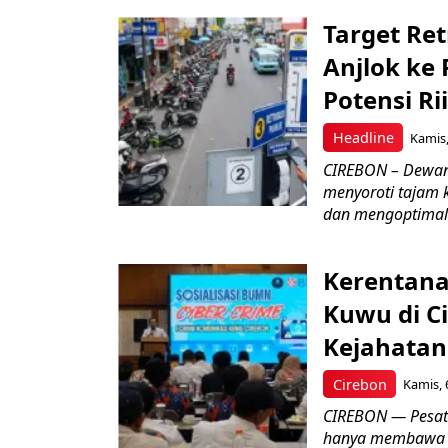
Target Ret
Anjlok ke 
Potensi Rii
Headline
Kamis,
CIREBON – Dewan
menyoroti tajam 
dan mengoptimal
Kerentana
Kuwu di C
Kejahatan
Cirebon
Kamis, 
CIREBON — Pesatn
hanya membawa k