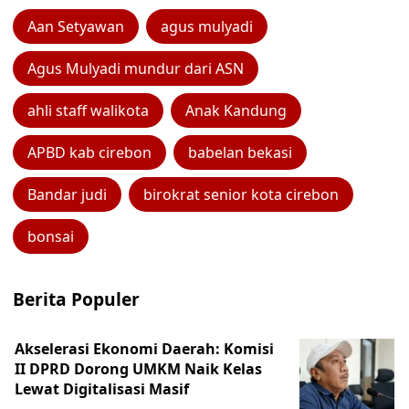
Aan Setyawan
agus mulyadi
Agus Mulyadi mundur dari ASN
ahli staff walikota
Anak Kandung
APBD kab cirebon
babelan bekasi
Bandar judi
birokrat senior kota cirebon
bonsai
Berita Populer
Akselerasi Ekonomi Daerah: Komisi
II DPRD Dorong UMKM Naik Kelas
Lewat Digitalisasi Masif