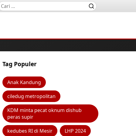
Tag Populer
Anak Kandung
ciledug metropolitan
KDM minta pecat oknum dishub
peras supir
kedubes RI di Mesir
LHP 2024