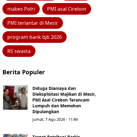
mabes Polri
PMI asal Cirebon
PMI terlantar di Mesir
program bank bjb 2026
RS swasta
Berita Populer
Diduga Dianiaya dan
Dieksploitasi Majikan di Mesir,
PMI Asal Cirebon Terancam
Lumpuh dan Memohon
Dipulangkan
Jumat, 7 Agu 2026 - 11:49
Target Retribusi Parkir