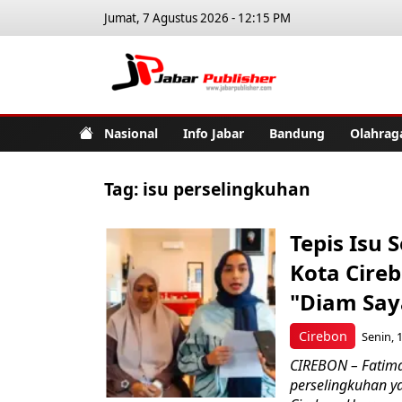
Jumat, 7 Agustus 2026 - 12:15 PM
Jabar Pub
Nasional
Info Jabar
Bandung
Olahrag
Tag:
isu perselingkuhan
Tepis Isu
Kota Cire
"Diam Sa
Cirebon
Senin, 
CIREBON – Fatima
perselingkuhan 