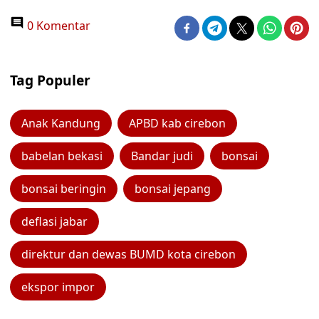
0 Komentar
Tag Populer
Anak Kandung
APBD kab cirebon
babelan bekasi
Bandar judi
bonsai
bonsai beringin
bonsai jepang
deflasi jabar
direktur dan dewas BUMD kota cirebon
ekspor impor