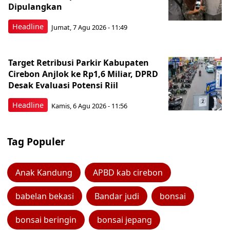
Dipulangkan
Headline
Jumat, 7 Agu 2026 - 11:49
Target Retribusi Parkir Kabupaten
Cirebon Anjlok ke Rp1,6 Miliar, DPRD
Desak Evaluasi Potensi Riil
Headline
Kamis, 6 Agu 2026 - 11:56
Tag Populer
Anak Kandung
APBD kab cirebon
babelan bekasi
Bandar judi
bonsai
bonsai beringin
bonsai jepang