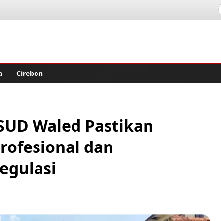
lisher
a
Cirebon
 RSUD Waled Pastikan
rofesional dan
egulasi