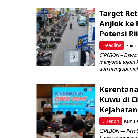
Target Ret
Anjlok ke 
Potensi Rii
Headline
Kamis,
CIREBON – Dewan
menyoroti tajam 
dan mengoptimal
Kerentana
Kuwu di C
Kejahatan
Cirebon
Kamis, 
CIREBON — Pesatn
hanya membawa k