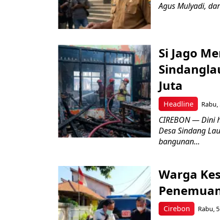
Agus Mulyadi, dar
Si Jago M
Sindangla
Juta
Headline
Rabu, 
CIREBON — Dini 
Desa Sindang La
bangunan...
Warga Kes
Penemuan
Cirebon
Rabu, 5