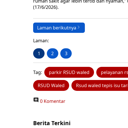
rumah sakit agar lebih tertib dan nyaman,
(17/6/2026).
Laman berikutnya
Laman:
1
2
3
Tag:
parkir RSUD waled
pelayanan r
RSUD Waled
Rsud waled tepis isu tari
0 Komentar
Berita Terkini