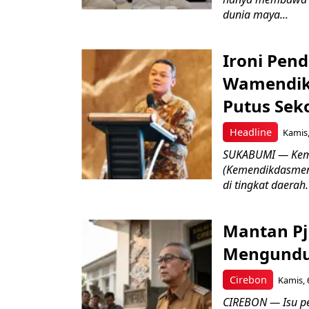
dunia maya...
Ironi Pend
Wamendik
Putus Seko
Headline
Kamis,
SUKABUMI — Keme
(Kemendikdasmen)
di tingkat daerah.
Mantan Pj
Mengundur
Cirebon
Kamis, 
CIREBON — Isu pe