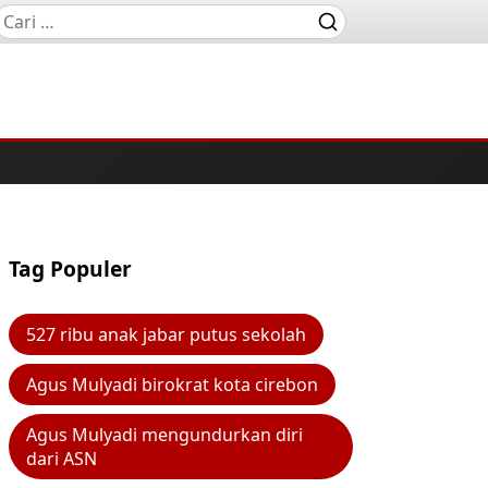
Tag Populer
527 ribu anak jabar putus sekolah
Agus Mulyadi birokrat kota cirebon
Agus Mulyadi mengundurkan diri
dari ASN