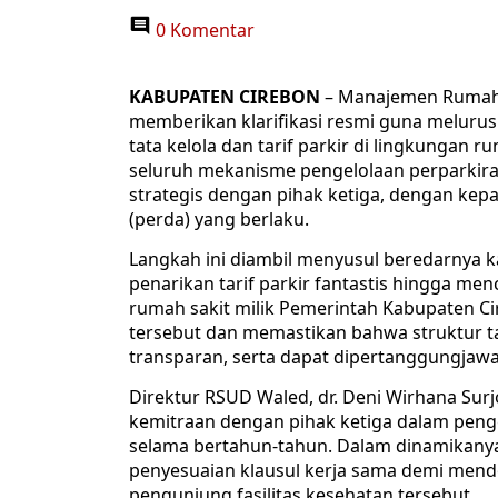
0 Komentar
KABUPATEN CIREBON
– Manajemen Rumah
memberikan klarifikasi resmi guna melurus
tata kelola dan tarif parkir di lingkunga
seluruh mekanisme pengelolaan perparkiran
strategis dengan pihak ketiga, dengan ke
(perda) yang berlaku.
Langkah ini diambil menyusul beredarnya 
penarikan tarif parkir fantastis hingga me
rumah sakit milik Pemerintah Kabupaten C
tersebut dan memastikan bahwa struktur ta
transparan, serta dapat dipertanggungjaw
Direktur RSUD Waled, dr. Deni Wirhana Su
kemitraan dengan pihak ketiga dalam pengel
selama bertahun-tahun. Dalam dinamikanya
penyesuaian klausul kerja sama demi mend
pengunjung fasilitas kesehatan tersebut.