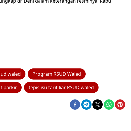
” ungkap dr. Deni dalam keterangan resminya, Rabu
sud waled
Program RSUD Waled
f parkir
tepis isu tarif liar RSUD waled