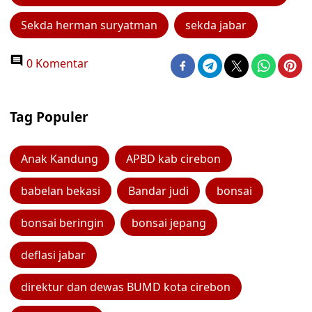
Sekda herman suryatman
sekda jabar
0 Komentar
Tag Populer
Anak Kandung
APBD kab cirebon
babelan bekasi
Bandar judi
bonsai
bonsai beringin
bonsai jepang
deflasi jabar
direktur dan dewas BUMD kota cirebon