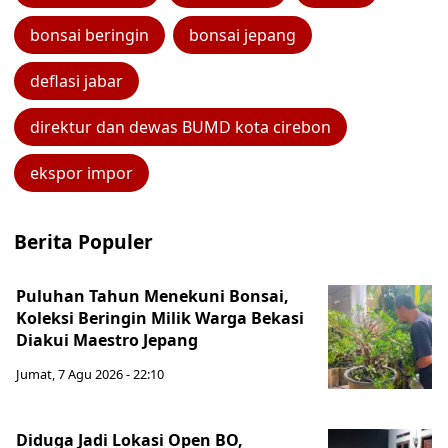
bonsai beringin
bonsai jepang
deflasi jabar
direktur dan dewas BUMD kota cirebon
ekspor impor
Berita Populer
Puluhan Tahun Menekuni Bonsai,
Koleksi Beringin Milik Warga Bekasi
Diakui Maestro Jepang
Jumat, 7 Agu 2026 - 22:10
Diduga Jadi Lokasi Open BO,