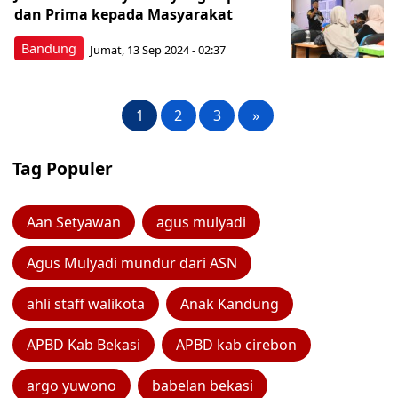
dan Prima kepada Masyarakat
Bandung
Jumat, 13 Sep 2024 - 02:37
1
2
3
»
Tag Populer
Aan Setyawan
agus mulyadi
Agus Mulyadi mundur dari ASN
ahli staff walikota
Anak Kandung
APBD Kab Bekasi
APBD kab cirebon
argo yuwono
babelan bekasi