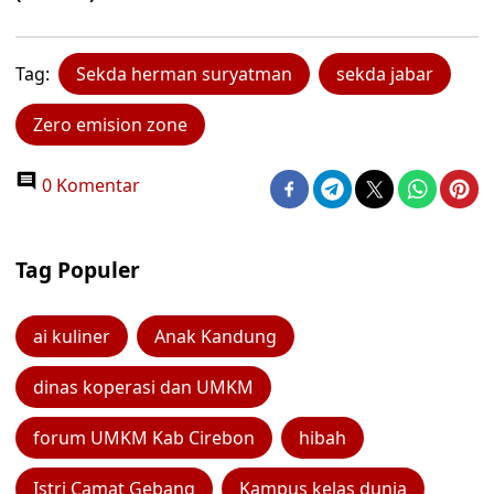
Tag:
Sekda herman suryatman
sekda jabar
Zero emision zone
0 Komentar
Tag Populer
ai kuliner
Anak Kandung
dinas koperasi dan UMKM
forum UMKM Kab Cirebon
hibah
Istri Camat Gebang
Kampus kelas dunia