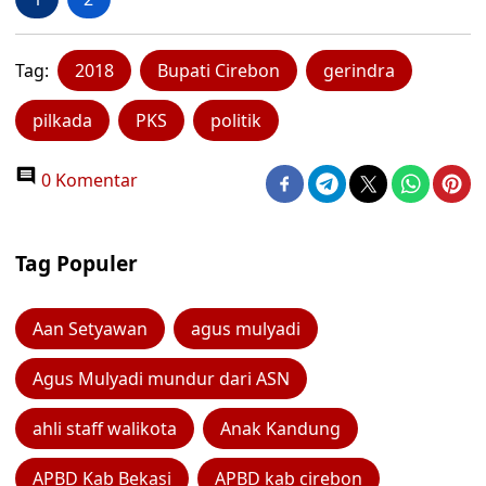
Tag:
2018
Bupati Cirebon
gerindra
pilkada
PKS
politik
0 Komentar
Tag Populer
Aan Setyawan
agus mulyadi
Agus Mulyadi mundur dari ASN
ahli staff walikota
Anak Kandung
APBD Kab Bekasi
APBD kab cirebon