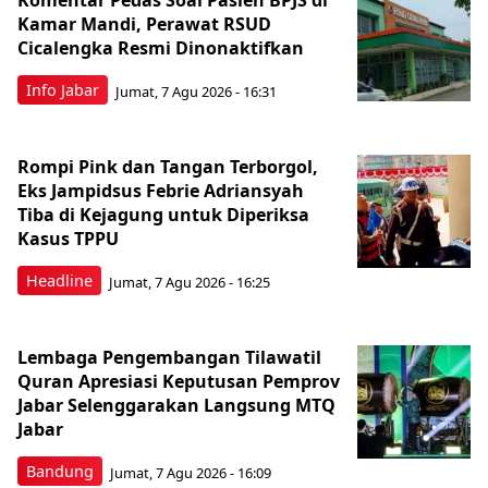
Komentar Pedas Soal Pasien BPJS di
Kamar Mandi, Perawat RSUD
Cicalengka Resmi Dinonaktifkan
Info Jabar
Jumat, 7 Agu 2026 - 16:31
Rompi Pink dan Tangan Terborgol,
Eks Jampidsus Febrie Adriansyah
Tiba di Kejagung untuk Diperiksa
Kasus TPPU
Headline
Jumat, 7 Agu 2026 - 16:25
Lembaga Pengembangan Tilawatil
Quran Apresiasi Keputusan Pemprov
Jabar Selenggarakan Langsung MTQ
Jabar
Bandung
Jumat, 7 Agu 2026 - 16:09