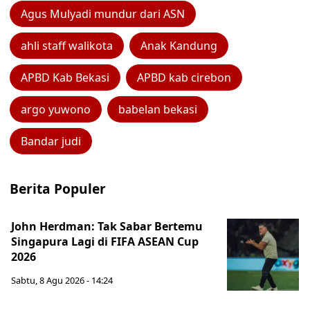
Agus Mulyadi mundur dari ASN
ahli staff walikota
Anak Kandung
APBD Kab Bekasi
APBD kab cirebon
argo yuwono
babelan bekasi
Bandar judi
Berita Populer
John Herdman: Tak Sabar Bertemu
Singapura Lagi di FIFA ASEAN Cup
2026
Sabtu, 8 Agu 2026 - 14:24