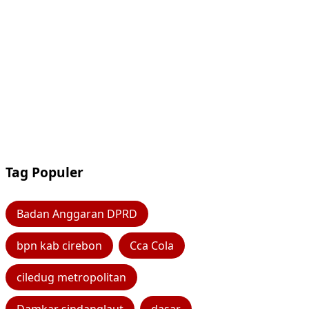
Tag Populer
Badan Anggaran DPRD
bpn kab cirebon
Cca Cola
ciledug metropolitan