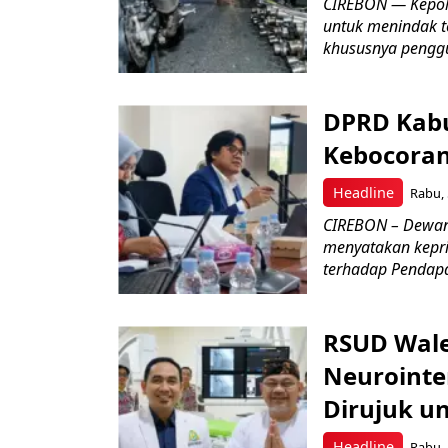
CIREBON — Kepoli
untuk menindak t
khususnya penggu
DPRD Kabu
Kebocoran 
Headline
Rabu, 
CIREBON – Dewan
menyatakan keprih
terhadap Pendapat
RSUD Wale
Neurointe
Dirujuk u
Headline
Rabu, 