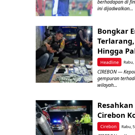
berhadapan di fin
ini dijadwalkan...
Bongkar E
Terlarang,
Hingga Pa
Headline
Rabu, 
​CIREBON — Kepoli
gempuran terhada
wilayah...
Resahkan 
Cirebon K
Cirebon
Rabu, 5