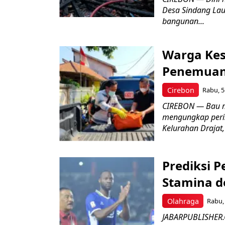
Desa Sindang La
bangunan...
Warga Kes
Penemuan
Cirebon
Rabu, 5
CIREBON — Bau me
mengungkap peri
Kelurahan Drajat,
Prediksi 
Stamina d
Olahraga
Rabu, 
JABARPUBLISHER.