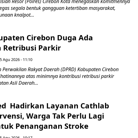
sian Resor (Polres) Cirebon Kota menegaskan komitmennya
egas segala bentuk gangguan ketertiban masyarakat,
naan knalpot...
paten Cirebon Duga Ada
Retribusi Parkir
5 Agu 2026 - 11:10
 Perwakilan Rakyat Daerah (DPRD) Kabupaten Cirebon
atinannya atas minimnya kontribusi retribusi parkir
an Asli Daerah...
d Hadirkan Layanan Cathlab
rvensi, Warga Tak Perlu Lagi
ntuk Penanganan Stroke
5 Agu 2026 - 10:17