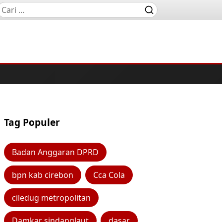
Tag Populer
Badan Anggaran DPRD
bpn kab cirebon
Cca Cola
ciledug metropolitan
Damkar sindanglaut
dasar