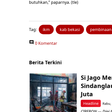
butuhkan,” paparnya. (tle)
Tag:
ikm
kab bekasi
pembinaan
0 Komentar
Berita Terkini
Si Jago M
Sindangla
Juta
Headline
Rabu, 
CIREBON — Dini 