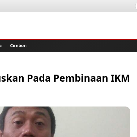
lisher
a
Cirebon
kuskan Pada Pembinaan IKM