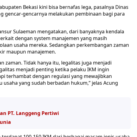
abupaten Bekasi kini bisa bernafas lega, pasalnya Dinas
dang gencar-gencarnya melakukan pembinaan bagi para
 Mansur Sulaeman mengatakan, dari banyaknya kendala
a terkait dengan system manajemen yang masih
gelolaan usaha mereka. Sedangkan perkembangan zaman
ikir maupun manajemen.
 zaman. Tidak hanya itu, legalitas juga menjadi
alitas menjadi penting ketika pelaku IKM ingin
pi terhambat dengan regulasi yang mewajibkan
ku usaha yang sudah berbadan hukum,” jelas Acung
an PT. Langgeng Pertiwi
Dunia
a terdapat 100-150 IKM dari berbagai macam jenis usaha.