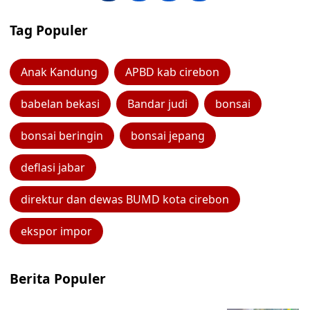
Tag Populer
Anak Kandung
APBD kab cirebon
babelan bekasi
Bandar judi
bonsai
bonsai beringin
bonsai jepang
deflasi jabar
direktur dan dewas BUMD kota cirebon
ekspor impor
Berita Populer