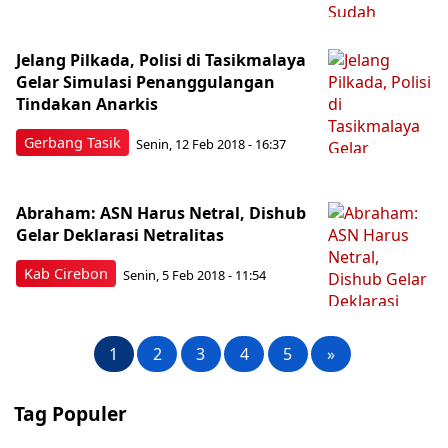
Jelang Pilkada, Polisi di Tasikmalaya
Gelar Simulasi Penanggulangan
Tindakan Anarkis
Gerbang Tasik
Senin, 12 Feb 2018 - 16:37
Abraham: ASN Harus Netral, Dishub
Gelar Deklarasi Netralitas
Kab Cirebon
Senin, 5 Feb 2018 - 11:54
1
2
3
4
5
»
Tag Populer