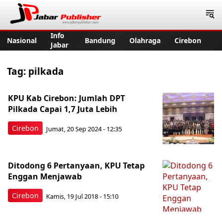
Jabar Publisher
Info
Nasional
Bandung
Olahraga
Cirebon
Jabar
Tag:
pilkada
KPU Kab Cirebon: Jumlah DPT
Pilkada Capai 1,7 Juta Lebih
Cirebon
Jumat, 20 Sep 2024 - 12:35
Ditodong 6 Pertanyaan, KPU Tetap
Enggan Menjawab
Cirebon
Kamis, 19 Jul 2018 - 15:10