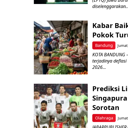
diselenggarakan..
Kabar Bai
Pokok Turu
Bandung
Jumat,
KOTA BANDUNG – 
terjadinya deflas
2026...
Prediksi L
Singapura 
Sorotan
Olahraga
Jumat,
JABARPUBLISHER.