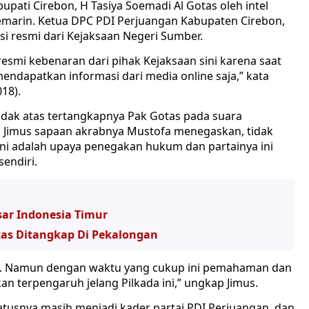
upati Cirebon, H Tasiya Soemadi Al Gotas oleh intel
kemarin. Ketua DPC PDI Perjuangan Kabupaten Cirebon,
 resmi dari Kejaksaan Negeri Sumber.
esmi kebenaran dari pihak Kejaksaan sini karena saat
mendapatkan informasi dari media online saja,” kata
18).
idak atas tertangkapnya Pak Gotas pada suara
, Jimus sapaan akrabnya Mustofa menegaskan, tidak
i adalah upaya penegakan hukum dan partainya ini
endiri.
sar Indonesia Timur
tas Ditangkap Di Pekalongan
ya. Namun dengan waktu yang cukup ini pemahaman dan
n terpengaruh jelang Pilkada ini,” ungkap Jimus.
 statusnya masih menjadi kader partai PDI Perjuangan, dan