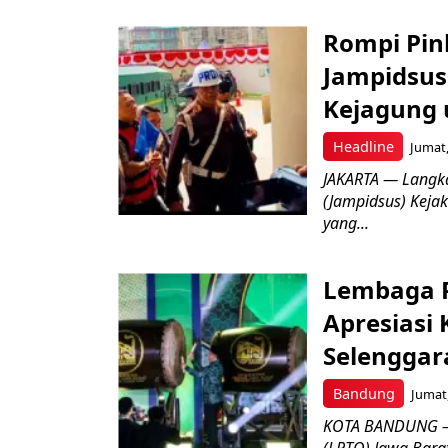
Rompi Pin
Jampidsus 
Kejagung 
Headline
Jumat,
JAKARTA — Langk
(Jampidsus) Kejak
yang...
Lembaga P
Apresiasi
Selenggar
Bandung
Jumat,
KOTA BANDUNG –
(LPTQ) Jawa Bara