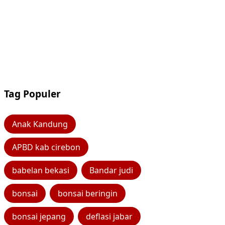
Tag Populer
Anak Kandung
APBD kab cirebon
babelan bekasi
Bandar judi
bonsai
bonsai beringin
bonsai jepang
deflasi jabar