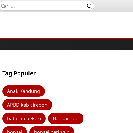
Tag Populer
Anak Kandung
APBD kab cirebon
babelan bekasi
Bandar judi
bonsai
bonsai beringin