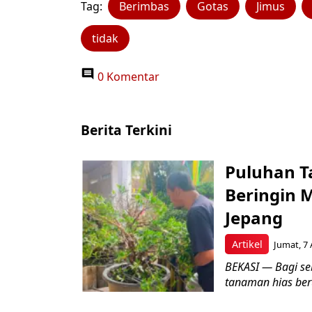
Tag:
Berimbas
Gotas
Jimus
tidak
0 Komentar
Berita Terkini
Puluhan T
Beringin 
Jepang
Artikel
Jumat, 7 
BEKASI — Bagi se
tanaman hias ber