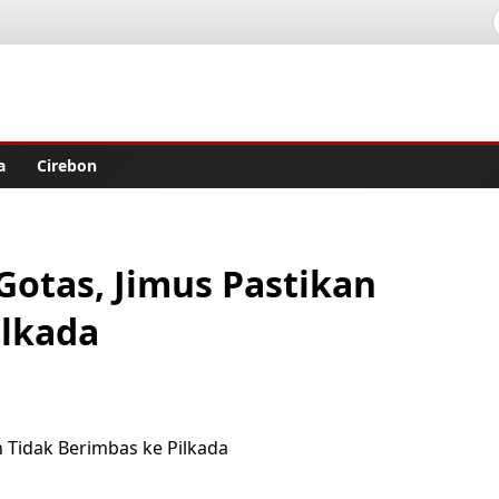
lisher
a
Cirebon
Gotas, Jimus Pastikan
ilkada