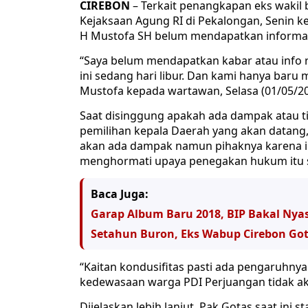
CIREBON
– Terkait penangkapan eks wakil b
Kejaksaan Agung RI di Pekalongan, Senin 
H Mustofa SH belum mendapatkan informasi
“Saya belum mendapatkan kabar atau info r
ini sedang hari libur. Dan kami hanya baru 
Mustofa kepada wartawan, Selasa (01/05/20
Saat disinggung apakah ada dampak atau t
pemilihan kepala Daerah yang akan datang
akan ada dampak namun pihaknya karena in
menghormati upaya penegakan hukum itu s
Baca Juga:
Garap Album Baru 2018, BIP Bakal Nya
Setahun Buron, Eks Wabup Cirebon Go
“Kaitan kondusifitas pasti ada pengaruhn
kedewasaan warga PDI Perjuangan tidak aka
Dijelaskan lebih lanjut, Pak Gotas saat ini