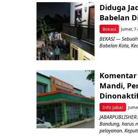
Diduga Ja
Babelan D
Bekasi
Jumat, 7 
BEKASI — Sebuah
Babelan Kota, Ke
Komentar 
Mandi, Pe
Dinonakti
Info Jabar
Jumat
JABARPUBLISHER.
Bandung, harus m
pelayanan. Keputu