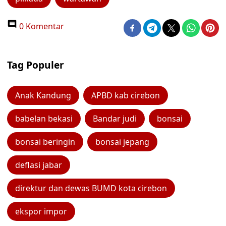
0 Komentar
Tag Populer
Anak Kandung
APBD kab cirebon
babelan bekasi
Bandar judi
bonsai
bonsai beringin
bonsai jepang
deflasi jabar
direktur dan dewas BUMD kota cirebon
ekspor impor