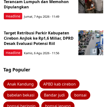
Terancam Lumpuh dan Memohon
Dipulangkan
Headline
Jumat, 7 Agu 2026 - 11:49
Target Retribusi Parkir Kabupaten
Cirebon Anjlok ke Rp1,6 Miliar, DPRD
Desak Evaluasi Potensi Riil
Headline
Kamis, 6 Agu 2026 - 11:56
Tag Populer
Anak Kandung
APBD kab cirebon
babelan bekasi
Bandar judi
bonsai
bonsai beringin
bonsai jepang