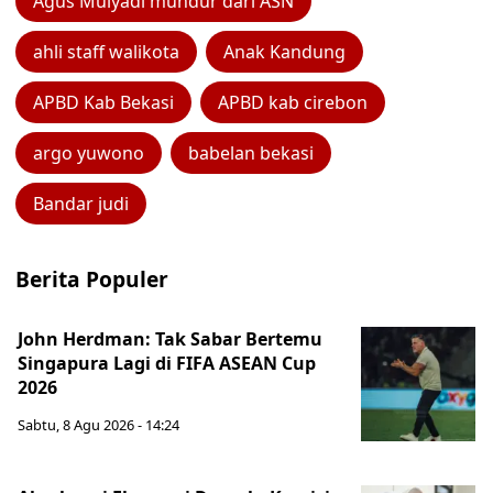
Agus Mulyadi mundur dari ASN
ahli staff walikota
Anak Kandung
APBD Kab Bekasi
APBD kab cirebon
argo yuwono
babelan bekasi
Bandar judi
Berita Populer
John Herdman: Tak Sabar Bertemu
Singapura Lagi di FIFA ASEAN Cup
2026
Sabtu, 8 Agu 2026 - 14:24