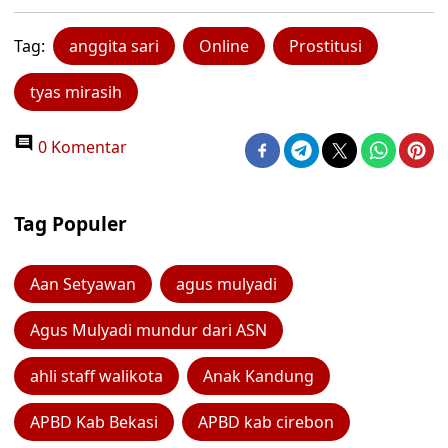
Tag:
anggita sari
Online
Prostitusi
tyas mirasih
0 Komentar
Tag Populer
Aan Setyawan
agus mulyadi
Agus Mulyadi mundur dari ASN
ahli staff walikota
Anak Kandung
APBD Kab Bekasi
APBD kab cirebon