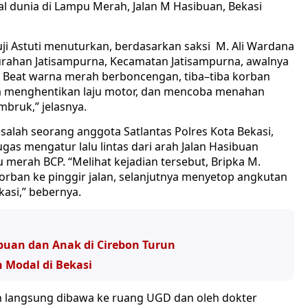
l dunia di Lampu Merah, Jalan M Hasibuan, Bekasi
ji Astuti menuturkan, berdasarkan saksi M. Ali Wardana
urahan Jatisampurna, Kecamatan Jatisampurna, awalnya
 Beat warna merah berboncengan, tiba–tiba korban
ana menghentikan laju motor, dan mencoba menahan
bruk,” jelasnya.
a salah seorang anggota Satlantas Polres Kota Bekasi,
gas mengatur lalu lintas dari arah Jalan Hasibuan
u merah BCP. “Melihat kejadian tersebut, Bripka M.
an ke pinggir jalan, selanjutnya menyetop angkutan
si,” bebernya.
puan dan Anak di Cirebon Turun
Modal di Bekasi
n langsung dibawa ke ruang UGD dan oleh dokter