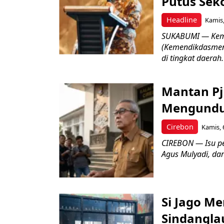
Putus Seko
Headline
Kamis,
SUKABUMI — Keme
(Kemendikdasmen)
di tingkat daerah.
Mantan Pj
Mengundur
Cirebon
Kamis, 
CIREBON — Isu pe
Agus Mulyadi, dar
Si Jago M
Sindangla