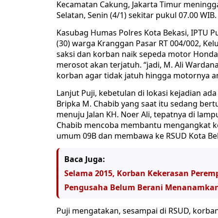
Kecamatan Cakung, Jakarta Timur meningga
Selatan, Senin (4/1) sekitar pukul 07.00 WIB.
Kasubag Humas Polres Kota Bekasi, IPTU Pu
(30) warga Kranggan Pasar RT 004/002, Kel
saksi dan korban naik sepeda motor Honda
merosot akan terjatuh. “jadi, M. Ali Ward
korban agar tidak jatuh hingga motornya am
Lanjut Puji, kebetulan di lokasi kejadian ad
Bripka M. Chabib yang saat itu sedang bertu
menuju Jalan KH. Noer Ali, tepatnya di lamp
Chabib mencoba membantu mengangkat korb
umum 09B dan membawa ke RSUD Kota Beka
Baca Juga:
Selama 2015, Korban Kekerasan Perem
Pengusaha Belum Berani Menanamkan 
Puji mengatakan, sesampai di RSUD, korba