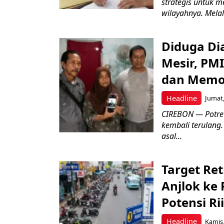
strategis untuk m
wilayahnya. Melal
Diduga Dia
Mesir, PM
dan Memo
Headline
Jumat,
CIREBON — Potret
kembali terulang.
asal...
Target Ret
Anjlok ke 
Potensi Rii
Headline
Kamis,