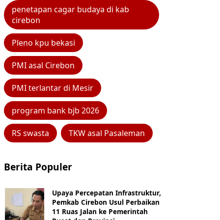
penetapan cagar budaya di kab
cirebon
Pleno kpu bekasi
PMI asal Cirebon
PMI terlantar di Mesir
program bank bjb 2026
RS swasta
TKW asal Pasaleman
Berita Populer
Upaya Percepatan Infrastruktur,
Pemkab Cirebon Usul Perbaikan
11 Ruas Jalan ke Pemerintah