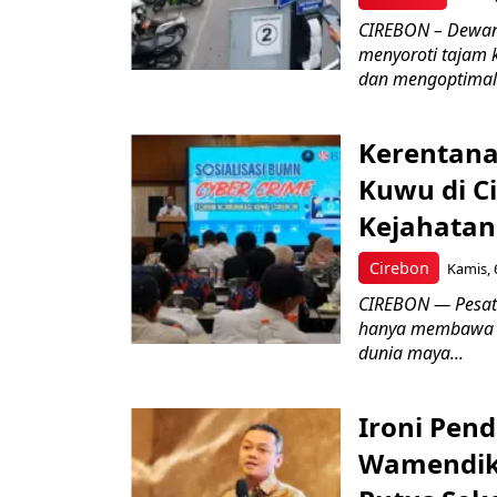
CIREBON – Dewan
menyoroti tajam 
dan mengoptimal
Kerentana
Kuwu di C
Kejahatan
Cirebon
Kamis, 
CIREBON — Pesatn
hanya membawa k
dunia maya...
Ironi Pend
Wamendik