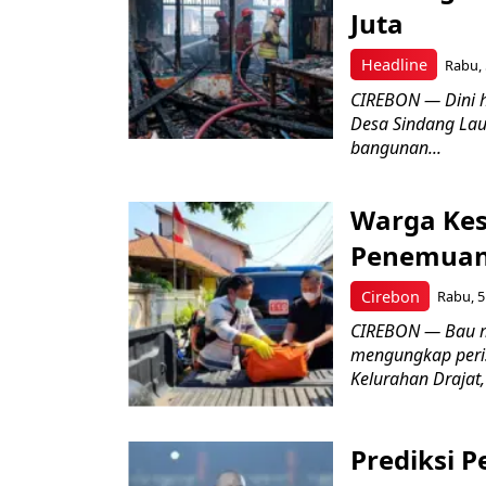
Juta
Headline
Rabu, 
CIREBON — Dini 
Desa Sindang La
bangunan...
Warga Kes
Penemuan
Cirebon
Rabu, 5
CIREBON — Bau me
mengungkap peri
Kelurahan Drajat,
Prediksi 