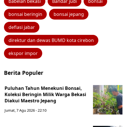
babelan bekasi
Bandar judi
bonsai
bonsai beringin
bonsai jepang
deflasi jabar
direktur dan dewas BUMD kota cirebon
ekspor impor
Berita Populer
Puluhan Tahun Menekuni Bonsai,
Koleksi Beringin Milik Warga Bekasi
Diakui Maestro Jepang
Jumat, 7 Agu 2026 - 22:10