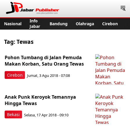
Jabar Publisher
Info
Nasional
Bandung
Olahraga
Cirebon
Jabar
Tag:
Tewas
Pohon Tumbang di Jalan Pemuda
Makan Korban, Satu Orang Tewas
Cirebon
Jumat, 3 Agu 2018 - 07:08
Anak Punk Keroyok Temannya
Hingga Tewas
Bekasi
Selasa, 17 Apr 2018 - 09:10