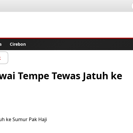
lisher
a
Cirebon
k
wai Tempe Tewas Jatuh ke