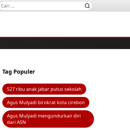
Tag Populer
527 ribu anak jabar putus sekolah
Agus Mulyadi birokrat kota cirebon
Agus Mulyadi mengundurkan diri
dari ASN