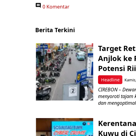
0 Komentar
Berita Terkini
Target Ret
Anjlok ke 
Potensi Rii
Headline
Kamis,
CIREBON – Dewan
menyoroti tajam 
dan mengoptimal
Kerentana
Kuwu di C