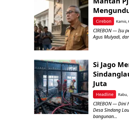
Mantan Pj
Mengundur
Cirebon
Kamis, 
CIREBON — Isu pe
Agus Mulyadi, dar
Si Jago M
Sindangla
Juta
Headline
Rabu, 
CIREBON — Dini 
Desa Sindang La
bangunan...