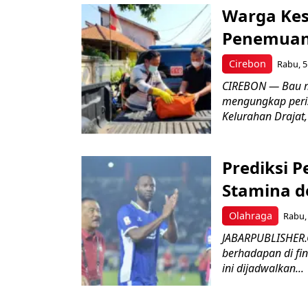
Warga Kes
Penemuan
Cirebon
Rabu, 5
CIREBON — Bau me
mengungkap peri
Kelurahan Drajat,
Prediksi 
Stamina d
Olahraga
Rabu, 
JABARPUBLISHER.
berhadapan di fin
ini dijadwalkan...