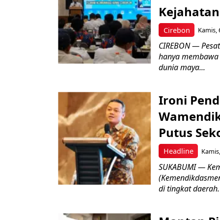
Kejahatan
Cirebon
Kamis, 
CIREBON — Pesatn
hanya membawa k
dunia maya...
Ironi Pend
Wamendik
Putus Seko
Headline
Kamis,
SUKABUMI — Keme
(Kemendikdasmen)
di tingkat daerah.