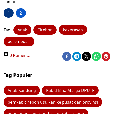
Laman:
1
2
Tag:
Anak
Cirebon
kekerasan
perempuan
0 Komentar
Tag Populer
Anak Kandung
Kabid Bina Marga DPUTR
pemkab cirebon usulkan ke pusat dan provinsi
penetapan cagar budaya di kab cirebon