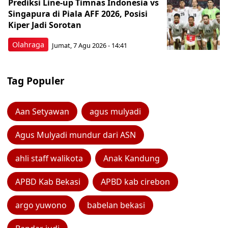
Prediksi Line-up Timnas Indonesia vs
Singapura di Piala AFF 2026, Posisi
Kiper Jadi Sorotan
Olahraga
Jumat, 7 Agu 2026 - 14:41
Tag Populer
Aan Setyawan
agus mulyadi
Agus Mulyadi mundur dari ASN
ahli staff walikota
Anak Kandung
APBD Kab Bekasi
APBD kab cirebon
argo yuwono
babelan bekasi