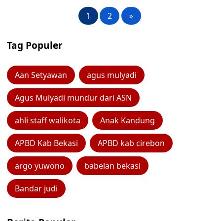
1
2
»
Tag Populer
Aan Setyawan
agus mulyadi
Agus Mulyadi mundur dari ASN
ahli staff walikota
Anak Kandung
APBD Kab Bekasi
APBD kab cirebon
argo yuwono
babelan bekasi
Bandar judi