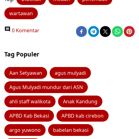
wartawan
0 Komentar
Tag Populer
Aan Setyawan
agus mulyadi
Agus Mulyadi mundur dari ASN
ahli staff walikota
Anak Kandung
APBD Kab Bekasi
APBD kab cirebon
argo yuwono
babelan bekasi