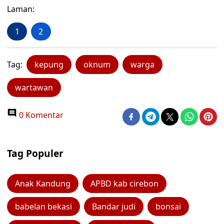
Laman:
1
2
Tag:
kepung
oknum
warga
wartawan
0 Komentar
Tag Populer
Anak Kandung
APBD kab cirebon
babelan bekasi
Bandar judi
bonsai