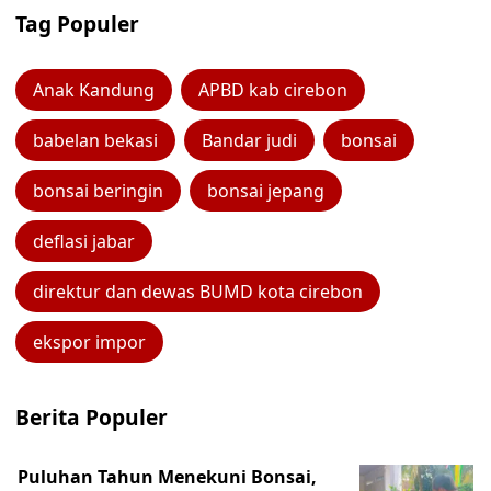
Tag Populer
Anak Kandung
APBD kab cirebon
babelan bekasi
Bandar judi
bonsai
bonsai beringin
bonsai jepang
deflasi jabar
direktur dan dewas BUMD kota cirebon
ekspor impor
Berita Populer
Puluhan Tahun Menekuni Bonsai,