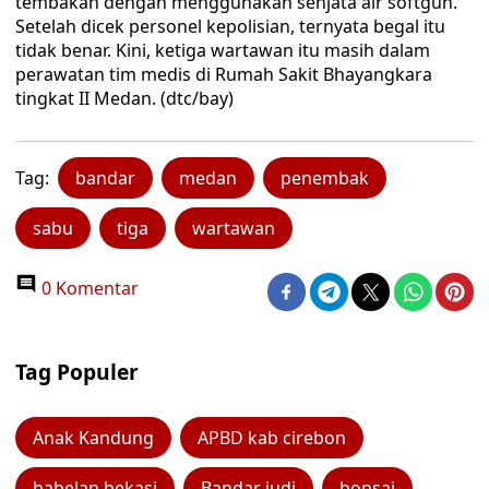
tembakan dengan menggunakan senjata air softgun.
Setelah dicek personel kepolisian, ternyata begal itu
tidak benar. Kini, ketiga wartawan itu masih dalam
perawatan tim medis di Rumah Sakit Bhayangkara
tingkat II Medan. (dtc/bay)
Tag:
bandar
medan
penembak
sabu
tiga
wartawan
0 Komentar
Tag Populer
Anak Kandung
APBD kab cirebon
babelan bekasi
Bandar judi
bonsai