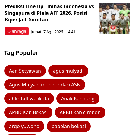
Prediksi Line-up Timnas Indonesia vs
Singapura di Piala AFF 2026, Posisi
Kiper Jadi Sorotan
Olahraga
Jumat, 7 Agu 2026 - 14:41
Tag Populer
Aan Setyawan
agus mulyadi
Agus Mulyadi mundur dari ASN
ahli staff walikota
Anak Kandung
APBD Kab Bekasi
APBD kab cirebon
argo yuwono
babelan bekasi