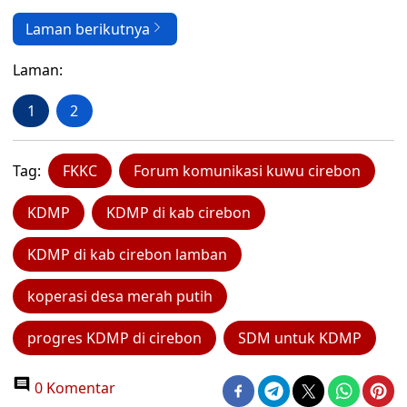
Laman berikutnya
Laman:
1
2
Tag:
FKKC
Forum komunikasi kuwu cirebon
KDMP
KDMP di kab cirebon
KDMP di kab cirebon lamban
koperasi desa merah putih
progres KDMP di cirebon
SDM untuk KDMP
0 Komentar