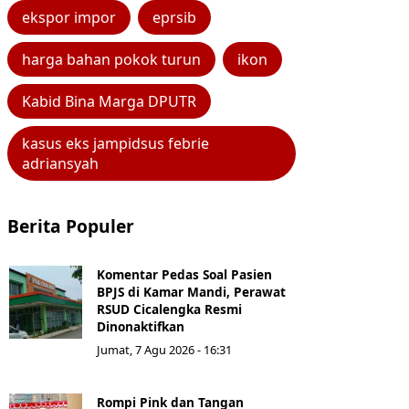
ekspor impor
eprsib
harga bahan pokok turun
ikon
Kabid Bina Marga DPUTR
kasus eks jampidsus febrie
adriansyah
Berita Populer
Komentar Pedas Soal Pasien
BPJS di Kamar Mandi, Perawat
RSUD Cicalengka Resmi
Dinonaktifkan
Jumat, 7 Agu 2026 - 16:31
Rompi Pink dan Tangan