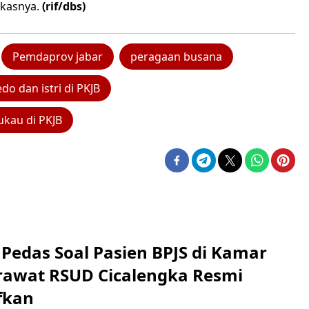
gkasnya.
(rif/dbs)
Pemdaprov jabar
peragaan busana
o dan istri di PKJB
ukau di PKJB
Pedas Soal Pasien BPJS di Kamar
rawat RSUD Cicalengka Resmi
fkan