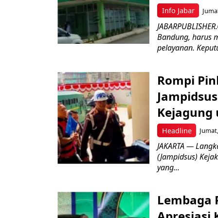
Info Jabar
Jumat
JABARPUBLISHER.
Bandung, harus m
pelayanan. Keputu
Rompi Pin
Jampidsus 
Kejagung 
Headline
Jumat,
JAKARTA — Langk
(Jampidsus) Kejak
yang...
Lembaga P
Apresiasi