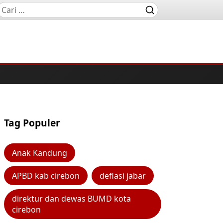
Tag Populer
Anak Kandung
APBD kab cirebon
deflasi jabar
direktur dan dewas BUMD kota
cirebon