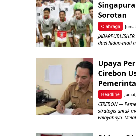
Singapura 
Sorotan
Olahraga
Jumat,
JABARPUBLISHER.
duel hidup-mati a
Upaya Per
Cirebon Us
Pemerinta
Headline
Jumat,
CIREBON — Pemer
strategis untuk m
wilayahnya. Melal