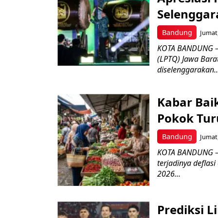
Selenggar
Bandung
Jumat,
KOTA BANDUNG –
(LPTQ) Jawa Bara
diselenggarakan..
Kabar Bai
Pokok Turu
Bandung
Jumat,
KOTA BANDUNG – 
terjadinya deflas
2026...
Prediksi L