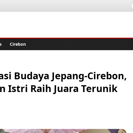
lisher
a
Cirebon
si Budaya Jepang-Cirebon,
n Istri Raih Juara Terunik